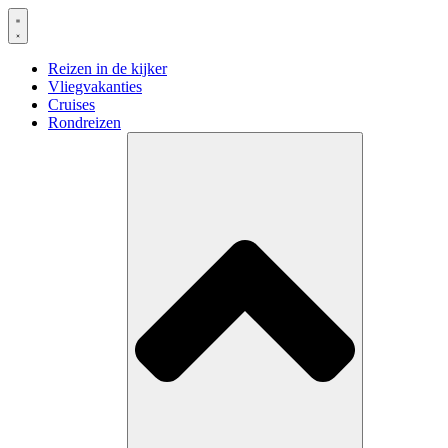
Spring
naar
de
Reizen in de kijker
inhoud
Vliegvakanties
Cruises
Rondreizen